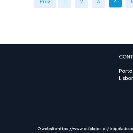
Prev
1
2
3
4
CONT
Porto
Lisbo
O website https://www.quickops.pt/ é apoiado p