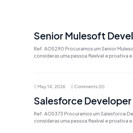
Skip
to
content
May 14, 2026
Comments (0)
Senior Mulesoft Deve
Ref. AO5290 Procuramos um Senior Mulesoft
consideras uma pessoa flexível e proativa 
May 14, 2026
Comments (0)
Salesforce Developer
Ref. AO5373 Procuramos um Salesforce Deve
consideras uma pessoa flexível e proativa e