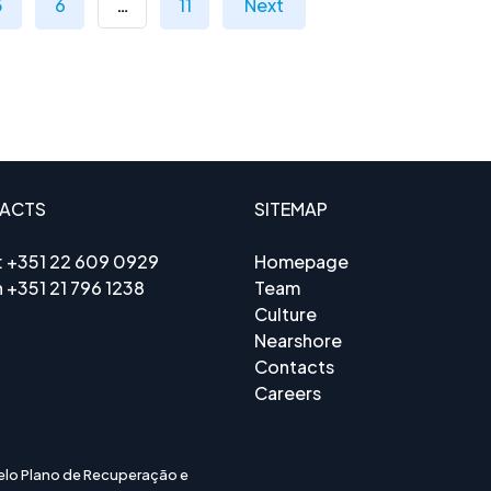
5
6
…
11
Next
ACTS
SITEMAP
:
+351 22 609 0929
Homepage
n
+351 21 796 1238
Team
Culture
Nearshore
Contacts
Careers
elo Plano de Recuperação e