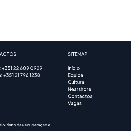
ACTOS
SITEMAP
:
+351 22 609 0929
Início
a:
+351 21 796 1238
Equipa
Cultura
Nearshore
Contactos
Vagas
elo Plano de Recuperação e