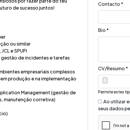
ansiosos por fazer parte do teu
Contacto
*
uturo de sucesso juntos!
Bio
*
per
ção ou similar
 JCL e SPUFI
gestão de incidentes e tarefas
CV/Resumo
*
ambientes empresariais complexos
es em produção e na implementação
Permite estes tip
Application Management (gestão de
gs, manutenção corretiva)
Ao utilizar
seus dados pe
cio)