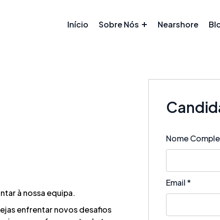
Início
Sobre Nós
Nearshore
Bl
Candida
Nome Compl
Email
*
ntar à nossa equipa.
sejas enfrentar novos desafios