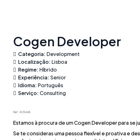
Skip
to
content
Cogen Developer
Categoria:
Development
Localização:
Lisboa
Regime:
Híbrido
Experiência:
Senior
Idioma:
Português
Serviço:
Consulting
Ref. AO5448
Estamos à procura de um Cogen Developer para se ju
Se te consideras uma pessoa flexível e proativa e de