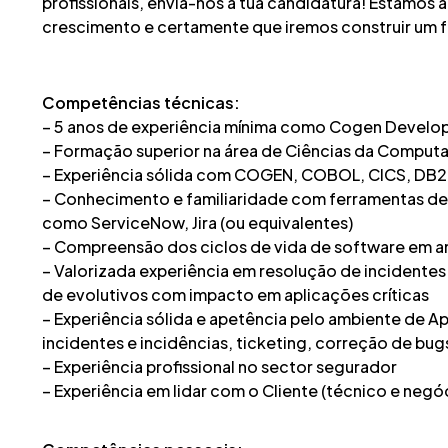
profissionais, envia-nos a tua candidatura! Estamos 
crescimento e certamente que iremos construir um f
Competências técnicas:
– 5 anos de experiência mínima como Cogen Develo
– Formação superior na área de Ciências da Computa
– Experiência sólida com COGEN, COBOL, CICS, DB2,
– Conhecimento e familiaridade com ferramentas de 
como ServiceNow, Jira (ou equivalentes)
– Compreensão dos ciclos de vida de software em 
– Valorizada experiência em resolução de incident
de evolutivos com impacto em aplicações críticas
– Experiência sólida e apetência pelo ambiente de 
incidentes e incidências, ticketing, correção de bu
– Experiência profissional no sector segurador
– Experiência em lidar com o Cliente (técnico e negó