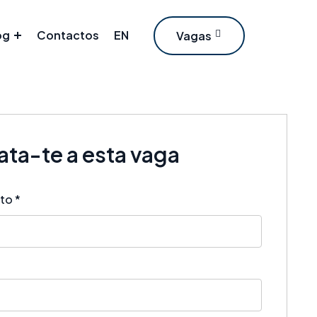
og
Contactos
EN
Vagas
ta-te a esta vaga
eto
*