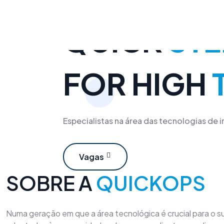
CONECTAR COM O FUTURO
Skip
to
QUICK
STE
content
FOR HIGH
Especialistas na área das tecnologias de
Vagas
SOBRE A
QUICKOPS
Numa geração em que a área tecnológica é crucial para o 