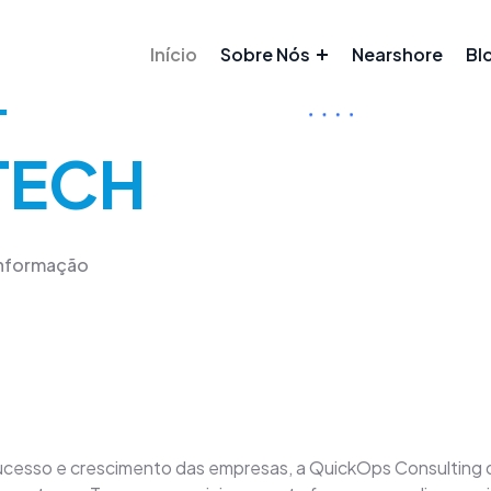
Início
Sobre Nós
Nearshore
Bl
P
TECH
 informação
sucesso e crescimento das empresas, a QuickOps Consulting 