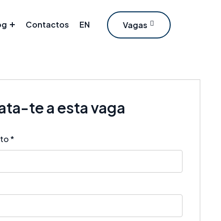
og
Contactos
EN
Vagas
ta-te a esta vaga
eto
*