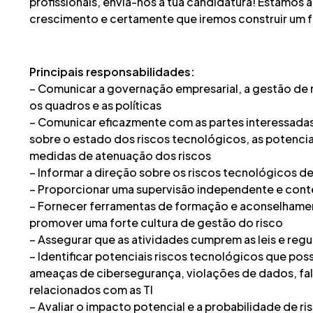
profissionais, envia-nos a tua candidatura! Estamos 
crescimento e certamente que iremos construir um f
Principais responsabilidades:
– Comunicar a governação empresarial, a gestão de r
os quadros e as políticas
– Comunicar eficazmente com as partes interessadas,
sobre o estado dos riscos tecnológicos, as potenciai
medidas de atenuação dos riscos
– Informar a direção sobre os riscos tecnológicos d
– Proporcionar uma supervisão independente e conte
– Fornecer ferramentas de formação e aconselhamen
promover uma forte cultura de gestão do risco
– Assegurar que as atividades cumprem as leis e reg
– Identificar potenciais riscos tecnológicos que pos
ameaças de cibersegurança, violações de dados, fal
relacionados com as TI
– Avaliar o impacto potencial e a probabilidade de ri