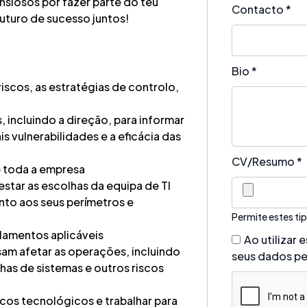
ansiosos por fazer parte do teu
Contacto
*
uturo de sucesso juntos!
Bio
*
iscos, as estratégias de controlo,
 incluindo a direção, para informar
s vulnerabilidades e a eficácia das
CV/Resumo
*
e toda a empresa
star as escolhas da equipa de TI
to aos seus perímetros e
Permite estes tip
ulamentos aplicáveis
Ao utilizar
sam afetar as operações, incluindo
seus dados pe
has de sistemas e outros riscos
scos tecnológicos e trabalhar para