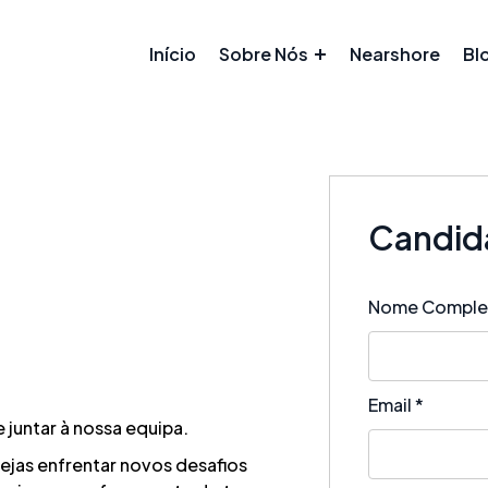
Início
Sobre Nós
Nearshore
Bl
Candida
Nome Compl
Email
*
 juntar à nossa equipa.
sejas enfrentar novos desafios