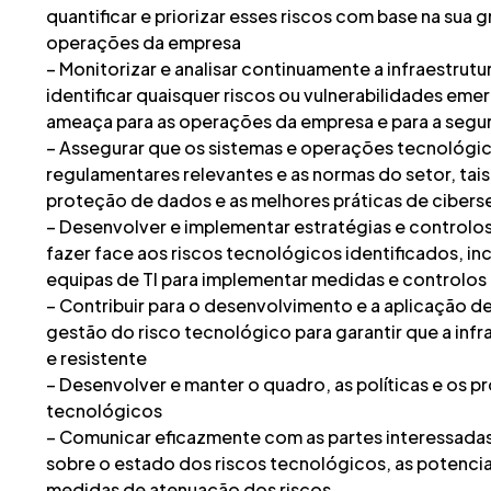
quantificar e priorizar esses riscos com base na sua
operações da empresa
– Monitorizar e analisar continuamente a infraestrut
identificar quaisquer riscos ou vulnerabilidades em
ameaça para as operações da empresa e para a seg
– Assegurar que os sistemas e operações tecnológi
regulamentares relevantes e as normas do setor, ta
proteção de dados e as melhores práticas de ciber
– Desenvolver e implementar estratégias e controlo
fazer face aos riscos tecnológicos identificados, i
equipas de TI para implementar medidas e controlos
– Contribuir para o desenvolvimento e a aplicação d
gestão do risco tecnológico para garantir que a infr
e resistente
– Desenvolver e manter o quadro, as políticas e os 
tecnológicos
– Comunicar eficazmente com as partes interessadas,
sobre o estado dos riscos tecnológicos, as potenciai
medidas de atenuação dos riscos