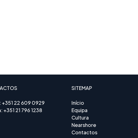
ACTOS
SITEMAP
:
+351 22 609 0929
Início
a:
+351 21 796 1238
Equipa
Cultura
Nearshore
Contactos