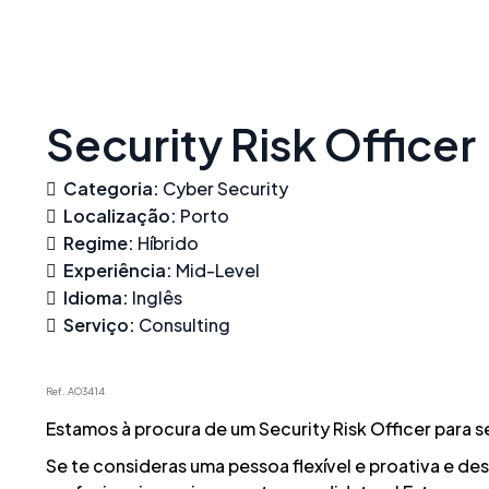
Skip
to
content
Security Risk Officer
Categoria:
Cyber Security
Localização:
Porto
Regime:
Híbrido
Experiência:
Mid-Level
Idioma:
Inglês
Serviço:
Consulting
Ref. AO3414
Estamos à procura de um Security Risk Officer para se
Se te consideras uma pessoa flexível e proativa e de