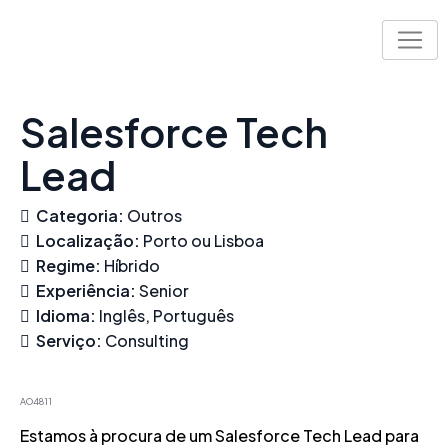
Skip
to
content
Salesforce Tech
Lead
Categoria:
Outros
Localização:
Porto ou Lisboa
Regime:
Híbrido
Experiência:
Senior
Idioma:
Inglês
Português
Serviço:
Consulting
AO4811
Estamos à procura de um Salesforce Tech Lead para