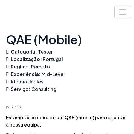
Skip
to
content
QAE (Mobile)
Categoria:
Tester
Localização:
Portugal
Regime:
Remoto
Experiência:
Mid-Level
Idioma:
Inglês
Serviço:
Consulting
Ref. AO5507
Estamos à procura de um QAE (mobile) para se juntar
à nossa equipa.