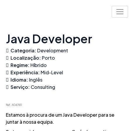
Skip
to
content
Java Developer
Categoria:
Development
Localização:
Porto
Regime:
Híbrido
Experiência:
Mid-Level
Idioma:
Inglês
Serviço:
Consulting
Ref. AO4765
Estamos à procura de um Java Developer para se
juntar à nossa equipa.