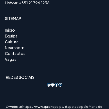
Lisboa:
+351 21 796 1238
SITEMAP
Início
Equipa
Cultura
Nearshore
Contactos
Vagas
REDES SOCIAIS
LinkedIn
Instagram
Acesso ao Facebook
YouTube
O website https://www.quickops.pt/ é apoiado pelo Plano de