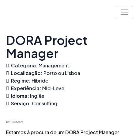
Skip
to
content
DORA Project
Manager
Categoria:
Management
Localização:
Porto ou Lisboa
Regime:
Híbrido
Experiência:
Mid-Level
Idioma:
Inglês
Serviço:
Consulting
Ref. AO5509
Estamos à procura de um DORA Project Manager