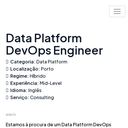
Skip
to
content
Data Platform
DevOps Engineer
Categoria:
Data Platform
Localização:
Porto
Regime:
Híbrido
Experiência:
Mid-Level
Idioma:
Inglês
Serviço:
Consulting
AO5013
Estamos à procura de um Data Platform DevOps